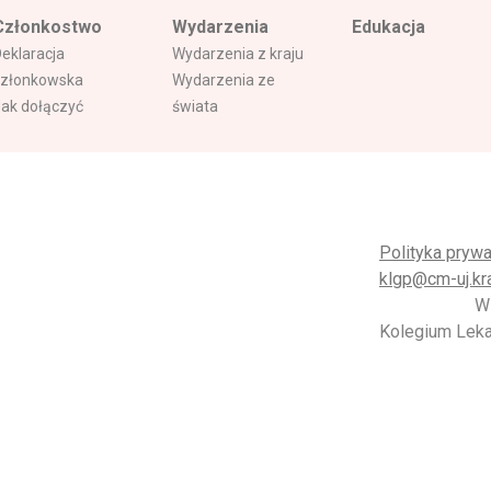
Członkostwo
Wydarzenia
Edukacja
Deklaracja
Wydarzenia z kraju
członkowska
Wydarzenia ze
Jak dołączyć
świata
Polityka prywa
klgp@cm-uj.kr
W
Kolegium Lekar