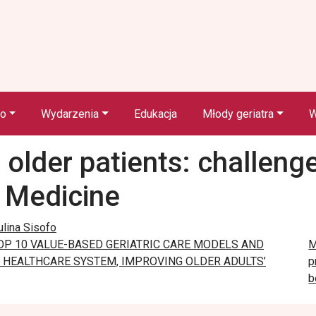
wo
Wydarzenia
Edukacja
Młody geriatra
W
 older patients: challenge
c Medicine
lina Sisofo
TOP 10 VALUE-BASED GERIATRIC CARE MODELS AND
M
 HEALTHCARE SYSTEM, IMPROVING OLDER ADULTS’
p
b