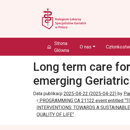
Przejdź do treści
Main Navigation
Strona
O nas
Członkost
Główna
Long term care for
emerging Geriatri
Data publikacji
2025-04-22
(2025-04-22)
by
Pau
Nawigacja wpisu
PROGRAMMING CA 21122 event entitled “
INTERVENTIONS: TOWARDS A SUSTAINABLE
QUALITY OF LIFE”