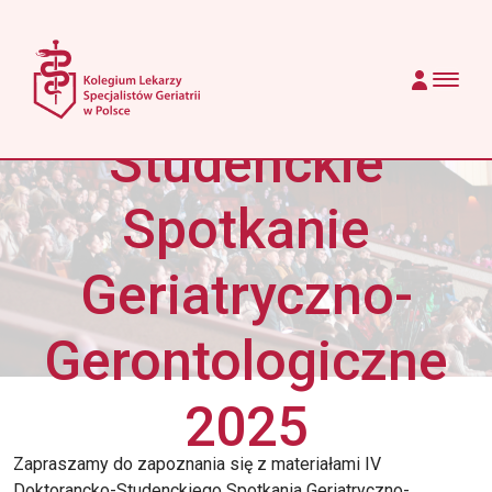
Przejdź do treści
IV Doktorancko-
Main Navigation
Studenckie
Spotkanie
Geriatryczno-
Gerontologiczne
2025
Zapraszamy do zapoznania się z materiałami IV
Doktorancko-Studenckiego Spotkania Geriatryczno-